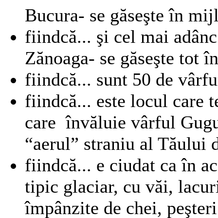
Bucura- se găseşte în mij
fiindcă... şi cel mai adân
Zănoaga- se găseşte tot în
fiindcă... sunt 50 de vârf
fiindcă... este locul care 
care învăluie vârful Gugu
“aerul” straniu al Tăului 
fiindcă... e ciudat ca în a
tipic glaciar, cu văi, lacur
împânzite de chei, peşteri