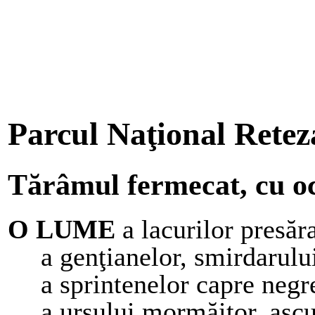
Parcul Naţional Retez
Tărâmul fermecat, cu oc
O LUME
a lacurilor presăra
a genţianelor, smirdarului
a sprintenelor capre negre
a ursului mormăitor, ascu