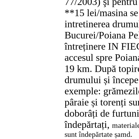
77/2003) şi pentru
**
15 lei/masina se
intretinerea drumu
Bucurei/Poiana Pel
întreținere IN FI
accesul spre Poiana
19 km.
După topire
drumului și începe
exemple: grămezil
pâraie și torenți su
doborâți de furtuni
îndepărtați,
material
sunt îndepărtate șamd.