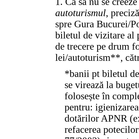
1. Ca să nu se creeze
autoturismul
, preciz
spre Gura Bucurei/Po
biletul de vizitare a
de trecere pe drum fo
lei/autoturism**, căt
*banii pt biletul de
se virează la buget
folosește în compl
pentru: igienizarea
dotărilor APNR (ex
refacerea potecilo