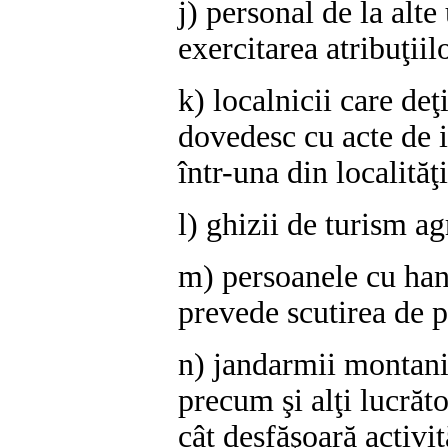
j) personal de la alte 
exercitarea atribuţiil
k) localnicii care deţ
dovedesc cu acte de i
într-una din localităţ
l) ghizii de turism 
m) persoanele cu hand
prevede scutirea de p
n) jandarmii montani
precum şi alţi lucrăt
cât desfăşoară activit