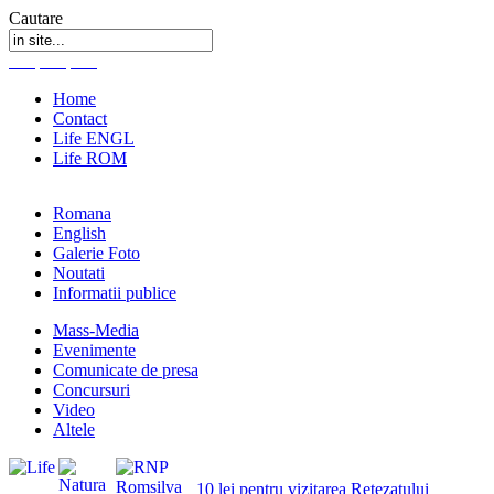
Cautare
Home
Contact
Life ENGL
Life ROM
Romana
English
Galerie Foto
Noutati
Informatii publice
Mass-Media
Evenimente
Comunicate de presa
Concursuri
Video
Altele
10 lei pentru vizitarea Retezatului