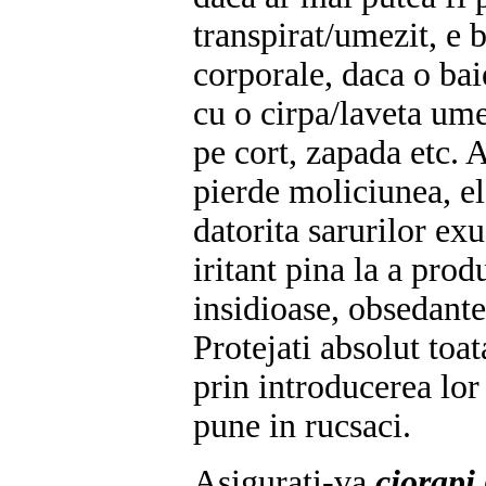
transpirat/umezit, e 
corporale, daca o bai
cu o cirpa/laveta ume
pe cort, zapada etc. 
pierde moliciunea, ela
datorita sarurilor ex
iritant pina la a pro
insidioase, obsedant
Protejati absolut toa
prin introducerea lor 
pune in rucsaci.
Asigurati-va
ciorapi