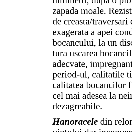
diminetii, dupa o plo
zapada moale. Reziste
de creasta/traversari
exagerata a apei condu
bocancului, la un dis
tura uscarea bocancil
adecvate, impregnant
period-ul, calitatile 
calitatea bocancilor 
cel mai adesea la nei
dezagreabile.
Hanoracele
din relon