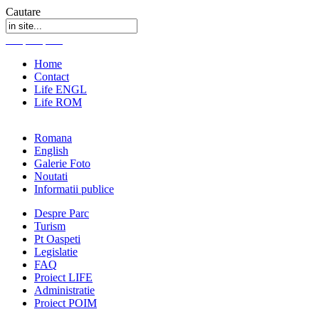
Cautare
Home
Contact
Life ENGL
Life ROM
Romana
English
Galerie Foto
Noutati
Informatii publice
Despre Parc
Turism
Pt Oaspeti
Legislatie
FAQ
Proiect LIFE
Administratie
Proiect POIM