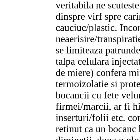
veritabila ne scuteste
dinspre virf spre car
cauciuc/plastic. Inco
neaerisire/transpirat
se limiteaza patrunde
talpa celulara inject
de miere) confera m
termoizolatie si prote
bocancii cu fete velur
firmei/marcii, ar fi 
inserturi/folii etc. c
retinut ca un bocanc