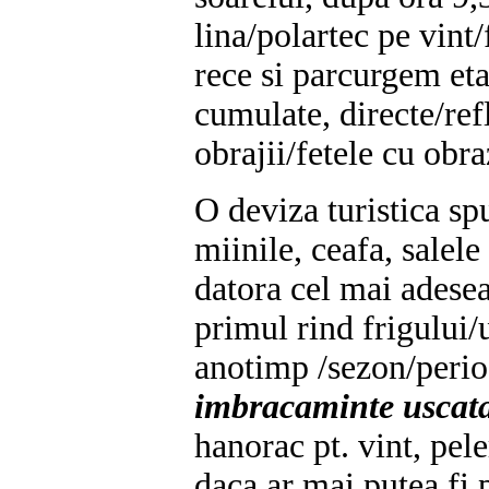
lina/polartec pe vint
rece si parcurgem eta
cumulate, directe/ref
obrajii/fetele cu obra
O deviza turistica sp
miinile, ceafa, salele
datora cel mai adesea
primul rind frigului/
anotimp /sezon/perio
imbracaminte uscat
hanorac pt. vint, pele
daca ar mai putea fi 