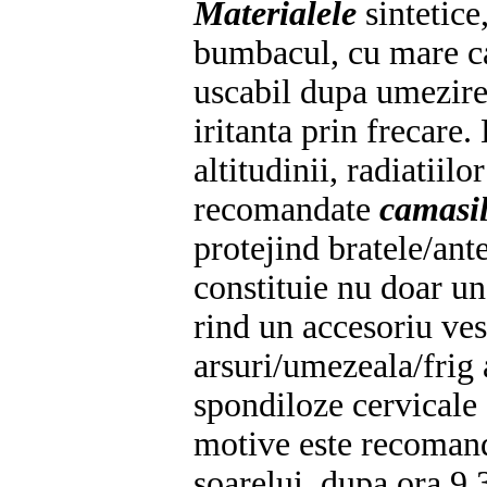
Materialele
sintetice
bumbacul, cu mare ca
uscabil dupa umezire 
iritanta prin frecare.
altitudinii, radiatiil
recomandate
camasil
protejind bratele/ant
constituie nu doar un
rind un accesoriu ves
arsuri/umezeala/frig 
spondiloze cervicale 
motive este recoman
soarelui, dupa ora 9