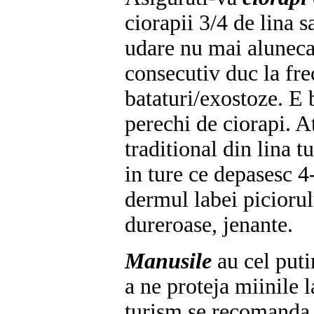
ciorapii 3/4 de lina 
udare nu mai aluneca 
consecutiv duc la fre
bataturi/exostoze. E 
perechi de ciorapi. At
traditional din lina tu
in ture ce depasesc 4
dermul labei piciorul
dureroase, jenante.
Manusile
au cel puti
a ne proteja miinile l
turism se recomanda 