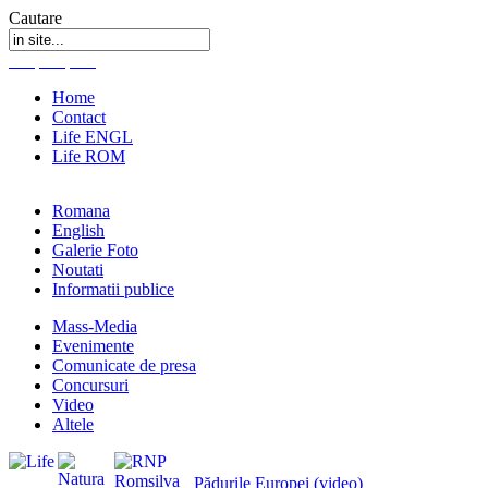
Cautare
Home
Contact
Life ENGL
Life ROM
Romana
English
Galerie Foto
Noutati
Informatii publice
Mass-Media
Evenimente
Comunicate de presa
Concursuri
Video
Altele
Pădurile Europei (video)